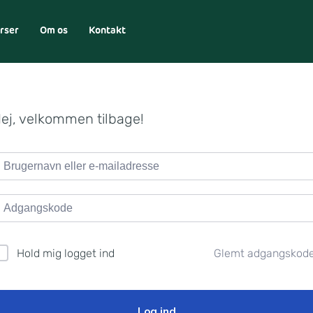
rser
Om os
Kontakt
ej, velkommen tilbage!
Glemt adgangskod
Hold mig logget ind
Log ind