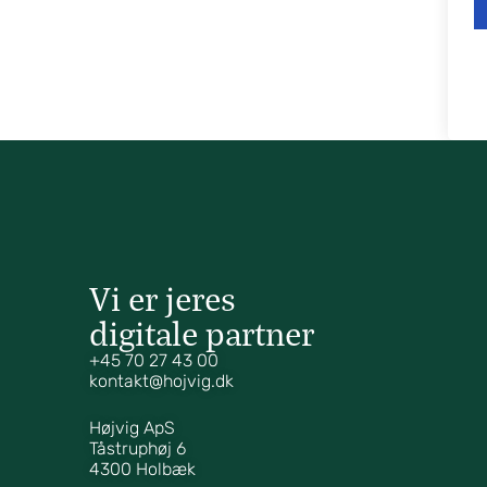
Vi er jeres
digitale partner
+45 70 27 43 00
kontakt@hojvig.dk
Højvig ApS
Tåstruphøj 6
4300 Holbæk