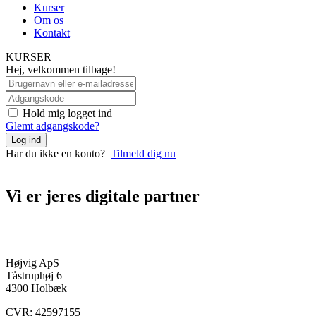
Kurser
Om os
Kontakt
KURSER
Hej, velkommen tilbage!
Hold mig logget ind
Glemt adgangskode?
Log ind
Har du ikke en konto?
Tilmeld dig nu
Vi er jeres digitale partner
+45 70 27 43 00
kontakt@hojvig.dk
Højvig ApS
Tåstruphøj 6
4300 Holbæk
CVR: 42597155