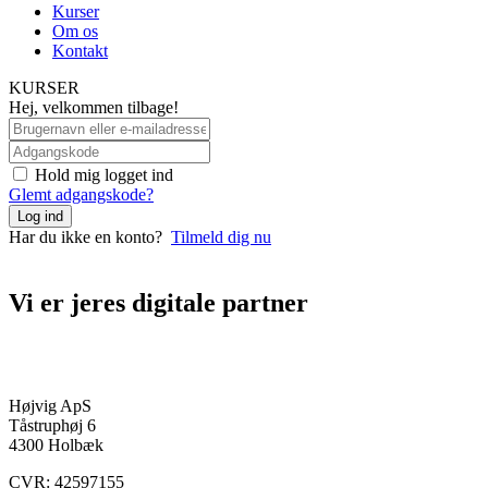
Kurser
Om os
Kontakt
KURSER
Hej, velkommen tilbage!
Hold mig logget ind
Glemt adgangskode?
Log ind
Har du ikke en konto?
Tilmeld dig nu
Vi er jeres digitale partner
+45 70 27 43 00
kontakt@hojvig.dk
Højvig ApS
Tåstruphøj 6
4300 Holbæk
CVR: 42597155