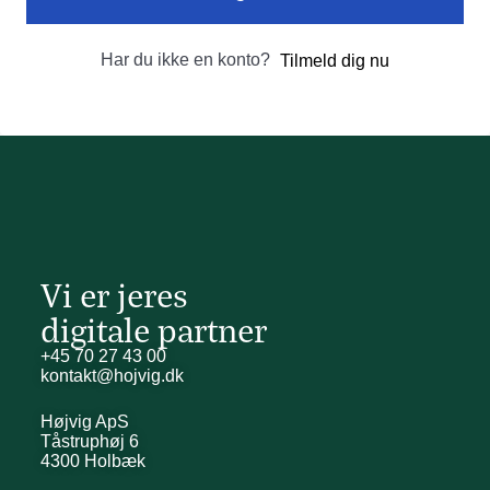
Har du ikke en konto?
Tilmeld dig nu
Vi er jeres
digitale partner
+45 70 27 43 00
kontakt@hojvig.dk
Højvig ApS
Tåstruphøj 6
4300 Holbæk