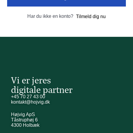
Har du ikke en konto?
Tilmeld dig nu
Vi er jeres
digitale partner
+45 70 27 43 00
kontakt@hojvig.dk
Højvig ApS
Tåstruphøj 6
4300 Holbæk