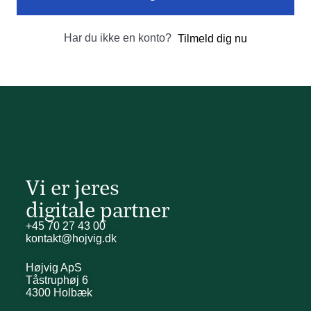
Har du ikke en konto?
Tilmeld dig nu
Vi er jeres
digitale partner
+45 70 27 43 00
kontakt@hojvig.dk
Højvig ApS
Tåstruphøj 6
4300 Holbæk