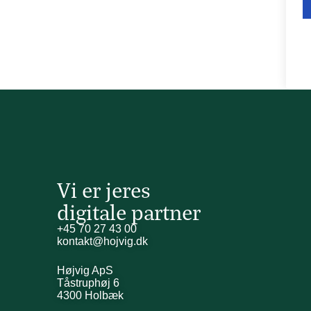
Vi er jeres
digitale partner
+45 70 27 43 00
kontakt@hojvig.dk
Højvig ApS
Tåstruphøj 6
4300 Holbæk