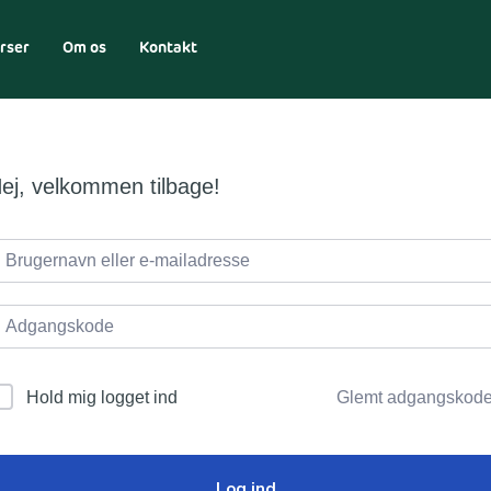
rser
Om os
Kontakt
ej, velkommen tilbage!
Glemt adgangskod
Hold mig logget ind
Log ind