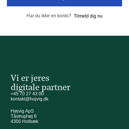
Har du ikke en konto?
Tilmeld dig nu
Vi er jeres
digitale partner
+45 70 27 43 00
kontakt@hojvig.dk
Højvig ApS
Tåstruphøj 6
4300 Holbæk